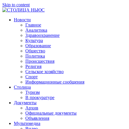
Skip to content
СТОЛИЦА
ГРОЗНЕНСКАЯ
Новости
НЬЮС
ГОРОДСКАЯ
Главное
ОБЩЕСТВЕННО-
Аналитика
ПОЛИТИЧЕСКАЯ
Здравоохранение
ГАЗЕТА
Культура
Образование
Общество
Политика
Происшествия
Религия
Сельское хозяйство
Спорт
Информационные сообщения
Столица
Туризм
В прокуратуре
Документы
Архив
Официальные документы
Объявления
Мультимедиа
Видео