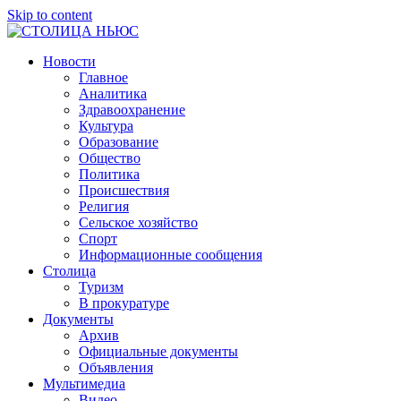
Skip to content
СТОЛИЦА
ГРОЗНЕНСКАЯ
Новости
НЬЮС
ГОРОДСКАЯ
Главное
ОБЩЕСТВЕННО-
Аналитика
ПОЛИТИЧЕСКАЯ
Здравоохранение
ГАЗЕТА
Культура
Образование
Общество
Политика
Происшествия
Религия
Сельское хозяйство
Спорт
Информационные сообщения
Столица
Туризм
В прокуратуре
Документы
Архив
Официальные документы
Объявления
Мультимедиа
Видео