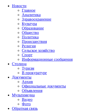
СТОЛИЦА
ГРОЗНЕНСКАЯ
Новости
НЬЮС
ГОРОДСКАЯ
Главное
ОБЩЕСТВЕННО-
Аналитика
ПОЛИТИЧЕСКАЯ
Здравоохранение
ГАЗЕТА
Культура
Образование
Общество
Политика
Происшествия
Религия
Сельское хозяйство
Спорт
Информационные сообщения
Столица
Туризм
В прокуратуре
Документы
Архив
Официальные документы
Объявления
Мультимедиа
Видео
Фото
Обратная связь