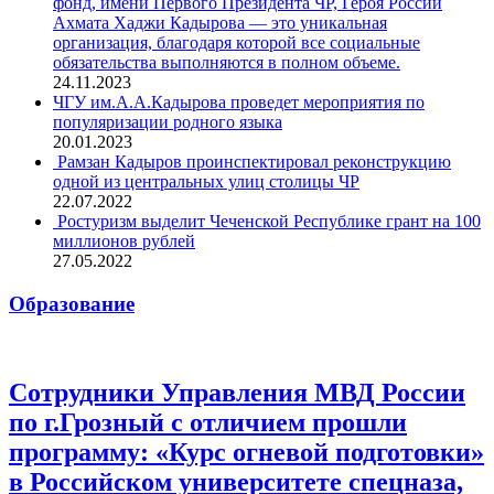
фонд, имени Первого Президента ЧР, Героя России
Ахмата Хаджи Кадырова — это уникальная
организация, благодаря которой все социальные
обязательства выполняются в полном объеме.
24.11.2023
ЧГУ им.А.А.Кадырова проведет мероприятия по
популяризации родного языка
20.01.2023
Рамзан Кадыров проинспектировал реконструкцию
одной из центральных улиц столицы ЧР
22.07.2022
Ростуризм выделит Чеченской Республике грант на 100
миллионов рублей
27.05.2022
Образование
Сотрудники Управления МВД России
по г.Грозный с отличием прошли
программу: «Курс огневой подготовки»
в Российском университете спецназа,