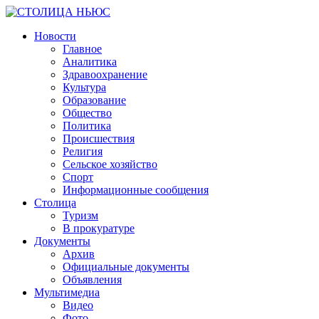
Skip
to
СТОЛИЦА
ГРОЗНЕНСКАЯ
Новости
content
НЬЮС
ГОРОДСКАЯ
Главное
ОБЩЕСТВЕННО-
Аналитика
ПОЛИТИЧЕСКАЯ
Здравоохранение
ГАЗЕТА
Культура
Образование
Общество
Политика
Происшествия
Религия
Сельское хозяйство
Спорт
Информационные сообщения
Столица
Туризм
В прокуратуре
Документы
Архив
Официальные документы
Объявления
Мультимедиа
Видео
Фото