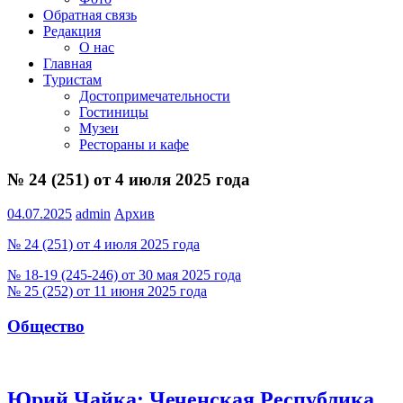
Обратная связь
Редакция
О нас
Главная
Туристам
Достопримечательности
Гостиницы
Музеи
Рестораны и кафе
№ 24 (251) от 4 июля 2025 года
04.07.2025
admin
Архив
№ 24 (251) от 4 июля 2025 года
Навигация
Previous
№ 18-19 (245-246) от 30 мая 2025 года
Post:
Next
№ 25 (252) от 11 июня 2025 года
по
Post:
записям
Общество
Юрий Чайка: Чеченская Республика