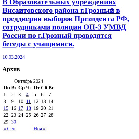
В Образовательных учреждениях
Висаитовского района г.Грозный в
преддверии выборов Президента РФ,
сотрудниками полиции ОП-3 УМВД
России по г.Грозный проводятся
беседы с учащимися.
10.03.2024
Архив
Октябрь 2024
Пн
Вт
Ср
Чт
Пт
Сб
Вс
1
2
3
4
5
6
7
8
9
10
11
12
13
14
15
16
17
18
19
20
21
22
23
24
25
26
27
28
29
30
« Сен
Ноя »