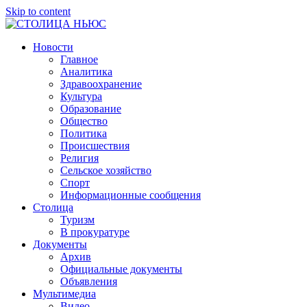
Skip to content
СТОЛИЦА
ГРОЗНЕНСКАЯ
Новости
НЬЮС
ГОРОДСКАЯ
Главное
ОБЩЕСТВЕННО-
Аналитика
ПОЛИТИЧЕСКАЯ
Здравоохранение
ГАЗЕТА
Культура
Образование
Общество
Политика
Происшествия
Религия
Сельское хозяйство
Спорт
Информационные сообщения
Столица
Туризм
В прокуратуре
Документы
Архив
Официальные документы
Объявления
Мультимедиа
Видео