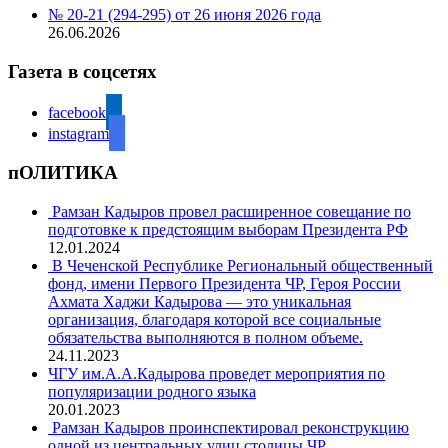
№ 20-21 (294-295) от 26 июня 2026 года
26.06.2026
Газета в соцсетях
facebook
instagram
пОЛИТИКА
Рамзан Кадыров провел расширенное совещание по
подготовке к предстоящим выборам Президента РФ
12.01.2024
В Чеченской Республике Региональный общественный
фонд, имени Первого Президента ЧР, Героя России
Ахмата Хаджи Кадырова — это уникальная
организация, благодаря которой все социальные
обязательства выполняются в полном объеме.
24.11.2023
ЧГУ им.А.А.Кадырова проведет мероприятия по
популяризации родного языка
20.01.2023
Рамзан Кадыров проинспектировал реконструкцию
одной из центральных улиц столицы ЧР